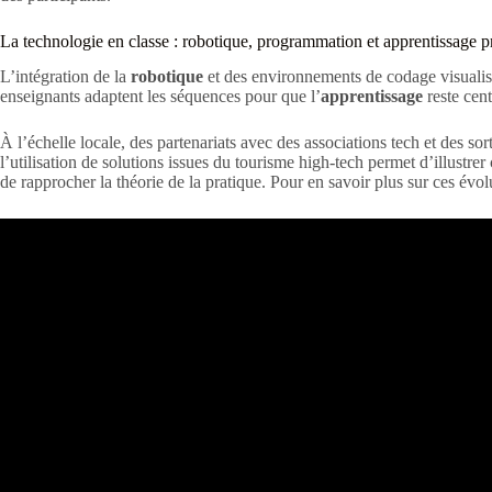
La technologie en classe : robotique, programmation et apprentissage p
L’intégration de la
robotique
et des environnements de codage visualisés
enseignants adaptent les séquences pour que l’
apprentissage
reste cent
À l’échelle locale, des partenariats avec des associations tech et des so
l’utilisation de solutions issues du tourisme high-tech permet d’illustre
de rapprocher la théorie de la pratique. Pour en savoir plus sur ces évo