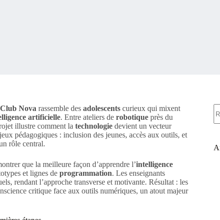
A
Club Nova
rassemble des
adolescents
curieux qui mixent
ré
elligence artificielle
. Entre ateliers de
robotique
près du
projet illustre comment la
technologie
devient un vecteur
eux pédagogiques : inclusion des jeunes, accès aux outils, et
un rôle central.
Ar
ontrer que la meilleure façon d’apprendre l’
intelligence
totypes et lignes de
programmation
. Les enseignants
ls, rendant l’approche transverse et motivante. Résultat : les
nscience critique face aux outils numériques, un atout majeur