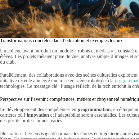
Transformations concrètes dans l’éducation et exemples locaux
Un collège ayant introduit un module « robots et médias » a constaté une 
élèves. Les projets mêlaient prise de vue, analyse simple d’images et sc
du club.
Parallèlement, des collaborations avec des scènes culturelles exploitent
initiative récente a intégré une mise en scène robotisée à la
programmati
technologies. Le message-clé : l’usage réfléchi de la tech enrichit la créa
Perspective sur l’avenir : compétences, métiers et citoyenneté numériq
Le développement des compétences en
programmation
, en éthique n
carrières où l’
innovation
et l’adaptabilité seront essentielles. Les cursu
des profils professionnels variés.
Illustration : Léo envisage désormais des études en ingénierie audiovis