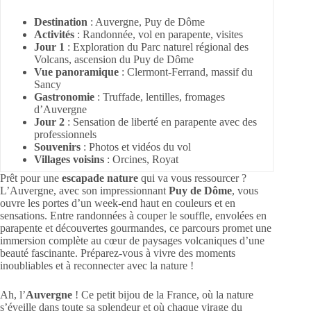
Destination
: Auvergne, Puy de Dôme
Activités
: Randonnée, vol en parapente, visites
Jour 1
: Exploration du Parc naturel régional des
Volcans, ascension du Puy de Dôme
Vue panoramique
: Clermont-Ferrand, massif du
Sancy
Gastronomie
: Truffade, lentilles, fromages
d’Auvergne
Jour 2
: Sensation de liberté en parapente avec des
professionnels
Souvenirs
: Photos et vidéos du vol
Villages voisins
: Orcines, Royat
Prêt pour une
escapade nature
qui va vous ressourcer ?
L’Auvergne, avec son impressionnant
Puy de Dôme
, vous
ouvre les portes d’un week-end haut en couleurs et en
sensations. Entre randonnées à couper le souffle, envolées en
parapente et découvertes gourmandes, ce parcours promet une
immersion complète au cœur de paysages volcaniques d’une
beauté fascinante. Préparez-vous à vivre des moments
inoubliables et à reconnecter avec la nature !
Ah, l’
Auvergne
! Ce petit bijou de la France, où la nature
s’éveille dans toute sa splendeur et où chaque virage du