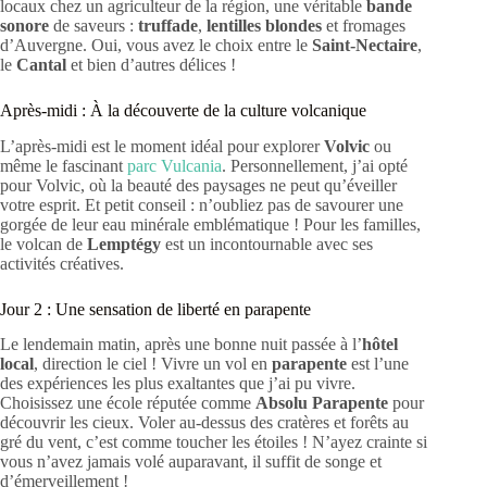
locaux chez un agriculteur de la région, une véritable
bande
sonore
de saveurs :
truffade
,
lentilles blondes
et fromages
d’Auvergne. Oui, vous avez le choix entre le
Saint-Nectaire
,
le
Cantal
et bien d’autres délices !
Après-midi : À la découverte de la culture volcanique
L’après-midi est le moment idéal pour explorer
Volvic
ou
même le fascinant
parc Vulcania
. Personnellement, j’ai opté
pour Volvic, où la beauté des paysages ne peut qu’éveiller
votre esprit. Et petit conseil : n’oubliez pas de savourer une
gorgée de leur eau minérale emblématique ! Pour les familles,
le volcan de
Lemptégy
est un incontournable avec ses
activités créatives.
Jour 2 : Une sensation de liberté en parapente
Le lendemain matin, après une bonne nuit passée à l’
hôtel
local
, direction le ciel ! Vivre un vol en
parapente
est l’une
des expériences les plus exaltantes que j’ai pu vivre.
Choisissez une école réputée comme
Absolu Parapente
pour
découvrir les cieux. Voler au-dessus des cratères et forêts au
gré du vent, c’est comme toucher les étoiles ! N’ayez crainte si
vous n’avez jamais volé auparavant, il suffit de songe et
d’émerveillement !