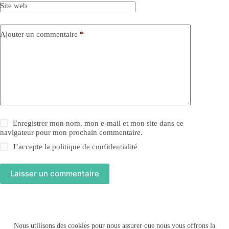
Site web
Ajouter un commentaire
*
Enregistrer mon nom, mon e-mail et mon site dans ce
navigateur pour mon prochain commentaire.
J’accepte la
politique de confidentialité
Laisser un commentaire
Accueil
Blog
Journal de bord
Long Séjour
Nous utilisons des cookies pour nous assurer que nous vous offrons la
Week-end
Contact