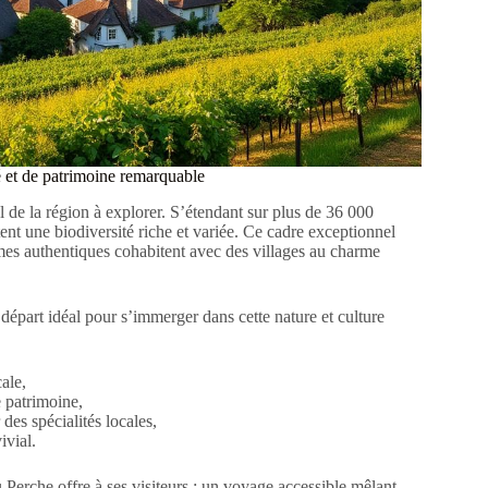
é et de patrimoine remarquable
l de la région à explorer. S’étendant sur plus de 36 000
itent une biodiversité riche et variée. Ce cadre exceptionnel
mes authentiques cohabitent avec des villages au charme
départ idéal pour s’immerger dans cette nature et culture
cale,
e patrimoine,
des spécialités locales,
ivial.
 Perche offre à ses visiteurs : un voyage accessible mêlant