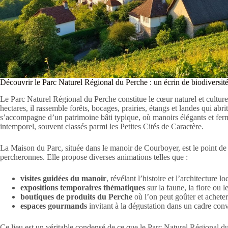
Découvrir le Parc Naturel Régional du Perche : un écrin de biodiversit
Le Parc Naturel Régional du Perche constitue le cœur naturel et culture
hectares, il rassemble forêts, bocages, prairies, étangs et landes qui abr
s’accompagne d’un patrimoine bâti typique, où manoirs élégants et fer
intemporel, souvent classés parmi les Petites Cités de Caractère.
La Maison du Parc, située dans le manoir de Courboyer, est le point de 
percheronnes. Elle propose diverses animations telles que :
visites guidées du manoir
, révélant l’histoire et l’architecture lo
expositions temporaires thématiques
sur la faune, la flore ou l
boutiques de produits du Perche
où l’on peut goûter et acheter 
espaces gourmands
invitant à la dégustation dans un cadre conv
Ce lieu est un véritable condensé de ce que le Parc Naturel Régional du