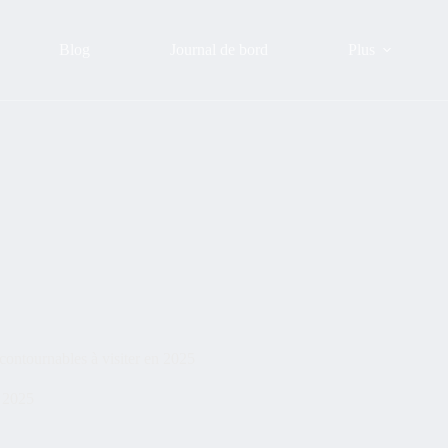
Blog
Journal de bord
Plus
contournables à visiter en 2025
t 2025