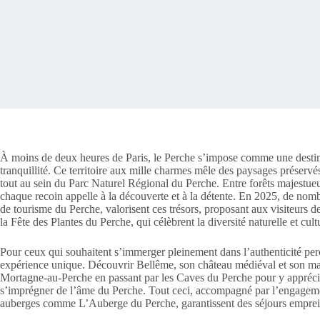
À moins de deux heures de Paris, le Perche s’impose comme une destina
tranquillité. Ce territoire aux mille charmes mêle des paysages préservés,
tout au sein du Parc Naturel Régional du Perche. Entre forêts majestueus
chaque recoin appelle à la découverte et à la détente. En 2025, de nomb
de tourisme du Perche, valorisent ces trésors, proposant aux visiteurs 
la Fête des Plantes du Perche, qui célèbrent la diversité naturelle et cult
Pour ceux qui souhaitent s’immerger pleinement dans l’authenticité per
expérience unique. Découvrir Bellême, son château médiéval et son mar
Mortagne-au-Perche en passant par les Caves du Perche pour y apprécier
s’imprégner de l’âme du Perche. Tout ceci, accompagné par l’engageme
auberges comme L’Auberge du Perche, garantissent des séjours empreint