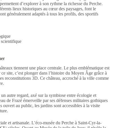
permettent d’explorer à son rythme la richesse du Perche.
érents lieux historiques au cœur des paysages, font le
nt généralement adaptés à tous les profils, des sportifs
ogique
 scientifique
uer
hâteaux tiennent une place centrale. Le plus emblématique est
 ce site, c’est plonger dans l’histoire du Moyen Âge grâce à
s reconstitutions 3D. Ce château, accroché à la ville comme
re.
n autre regard, axé sur la symbiose entre écologie et
teau de Frazé émerveille par ses défenses militaires gothiques
s ouvert au public, les jardins sont accessibles à la visite
ture.
iale et artisanale. L’éco-musée du Perche à Saint-Cyr-la-
ᵉ siècles. Quant au Musée de la toile de Jouy, il révèle la