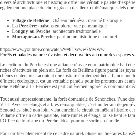
diversité architecturale et historique offre une véritable palette d’expér
également une place de choix grâce à des lieux emblématiques tels qu
Village de Bellême
: château médiéval, marché historique
La Perrière
: maisons en pierre, vue panoramique
Longny-au-Perche
: architecture traditionnelle
Mortagne-au-Perche
: patrimoine historique et culturel
https://www.youtube.com/watch?v=8Tzvww7MwWw
Forêts et balades nature : évasion et découvertes au cœur des espaces 
Le territoire du Perche est une alliance réussie entre patrimoine bâti et 
riches d’activités en plein air. La forêt de Bellême figure parmi les joya
chênes centenaires racontent une histoire étroitement liée à l’ancienne fo
d’intérêt écologique, est un véritable paradis pour les promeneurs et ama
relie Bellême à La Perrière est particulièrement apprécié, combinant déc
Tout aussi impressionnante, la forêt domaniale de Senonches, l’une des 
VTT. Avec ses étangs et arbres remarquables, c’est un terrain de jeu r
Senonches, situé non loin, vient enrichir le circuit en mêlant histoire et
Vidame offre un cadre paisible, entre ruines et étangs, où se tient le fam
l’Office de tourisme du Perche, idéal pour une sortie en famille.
Pour profiter pleinement de ce cadre naturel, plusieurs itinéraires bal