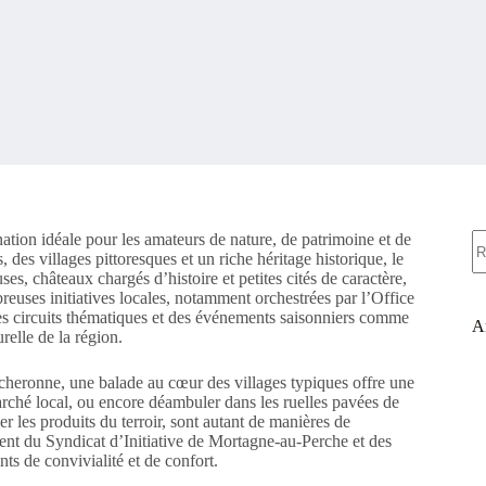
A
tion idéale pour les amateurs de nature, de patrimoine et de
ré
 des villages pittoresques et un riche héritage historique, le
es, châteaux chargés d’histoire et petites cités de caractère,
reuses initiatives locales, notamment orchestrées par l’Office
des circuits thématiques et des événements saisonniers comme
Ar
urelle de la région.
cheronne, une balade au cœur des villages typiques offre une
ché local, ou encore déambuler dans les ruelles pavées de
 les produits du terroir, sont autant de manières de
nt du Syndicat d’Initiative de Mortagne-au-Perche et des
s de convivialité et de confort.