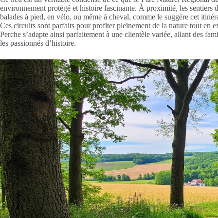
environnement protégé et histoire fascinante. À proximité, les sentiers
balades à pied, en vélo, ou même à cheval, comme le suggère cet itinéra
Ces circuits sont parfaits pour profiter pleinement de la nature tout en e
Perche s’adapte ainsi parfaitement à une clientèle variée, allant des fam
les passionnés d’histoire.