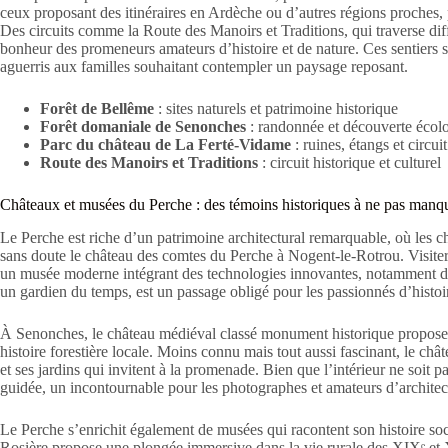
ceux proposant des itinéraires en Ardèche ou d’autres régions proches, 
Des circuits comme la Route des Manoirs et Traditions, qui traverse diff
bonheur des promeneurs amateurs d’histoire et de nature. Ces sentiers so
aguerris aux familles souhaitant contempler un paysage reposant.
Forêt de Bellême
: sites naturels et patrimoine historique
Forêt domaniale de Senonches
: randonnée et découverte écol
Parc du château de La Ferté-Vidame
: ruines, étangs et circuit
Route des Manoirs et Traditions
: circuit historique et culturel
Châteaux et musées du Perche : des témoins historiques à ne pas manq
Le Perche est riche d’un patrimoine architectural remarquable, où les c
sans doute le château des comtes du Perche à Nogent-le-Rotrou. Visiter
un musée moderne intégrant des technologies innovantes, notamment de
un gardien du temps, est un passage obligé pour les passionnés d’histoi
À Senonches, le château médiéval classé monument historique propose u
histoire forestière locale. Moins connu mais tout aussi fascinant, le châ
et ses jardins qui invitent à la promenade. Bien que l’intérieur ne soit pa
guidée, un incontournable pour les photographes et amateurs d’architec
Le Perche s’enrichit également de musées qui racontent son histoire soc
Rosière propose une plongée immersive dans la vie rurale des XIXᵉ et XX