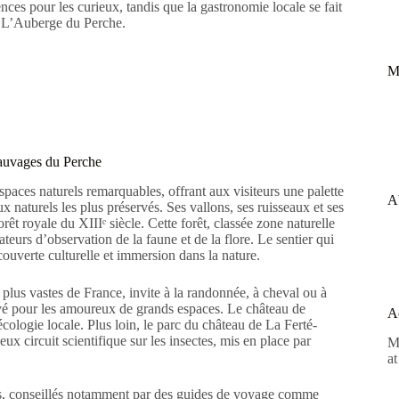
iences pour les curieux, tandis que la gastronomie locale se fait
e L’Auberge du Perche.
M
sauvages du Perche
espaces naturels remarquables, offrant aux visiteurs une palette
A
ux naturels les plus préservés. Ses vallons, ses ruisseaux et ses
rêt royale du XIIIᵉ siècle. Cette forêt, classée zone naturelle
teurs d’observation de la faune et de la flore. Le sentier qui
ouverte culturelle et immersion dans la nature.
plus vastes de France, invite à la randonnée, à cheval ou à
êvé pour les amoureux de grands espaces. Le château de
A
 écologie locale. Plus loin, le parc du château de La Ferté-
eux circuit scientifique sur les insectes, mis en place par
M
at
isés, conseillés notamment par des guides de voyage comme