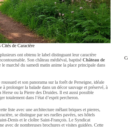
 Cités de Caractère
lusieurs ont obtenu le label distinguant leur caractère
C
n incontournable. Son château médiéval, baptisé
Château de
ue le marché du samedi matin anime la place principale dans
de roussard et son panorama sur la forêt de Perseigne, idéale
te à prolonger la balade dans un décor sauvage et préservé, à
Herse ou la Pierre des Druides. Il est aussi possible
r totalement dans l’état d’esprit percheron.
te liste avec une architecture mêlant briques et pierres,
ctère, se distingue par ses ruelles pavées, ses hôtels
Saint-Denis et le cloître Saint-François. Le Syndicat
ine avec de nombreuses brochures et visites guidées. Cette