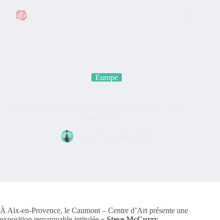
Passer
au
contenu
Europe
Steve McCurry : une exposition captivante au Caumont –
Centre d’Art
Paul
10 octobre 2025
À Aix-en-Provence, le Caumont – Centre d’Art présente une
exposition remarquable intitulée
« Steve McCurry –